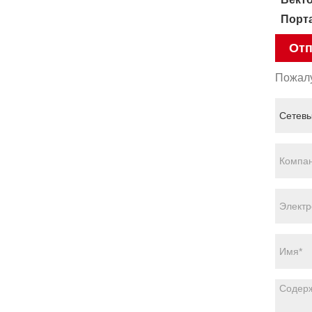
Порт
Отп
Пожалу