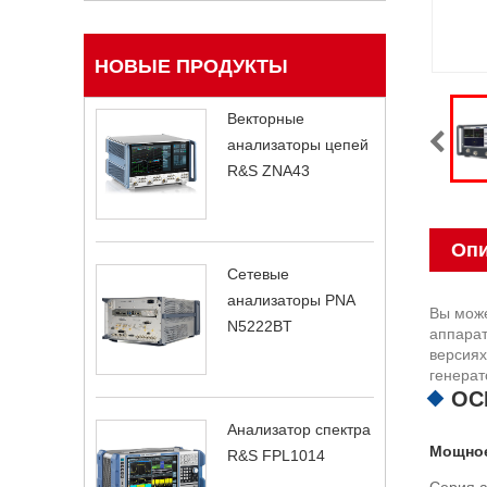
НОВЫЕ ПРОДУКТЫ
Векторные
анализаторы цепей
R&S ZNA43
Опи
Сетевые
анализаторы PNA
Вы може
N5222BT
аппарат
версиях
генерат
ОС
Анализатор спектра
Мощное
R&S FPL1014
Серия а