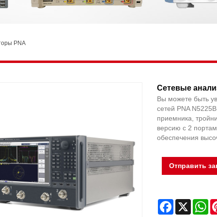
торы PNA
Сетевые анали
Вы можете быть ув
сетей PNA N5225B
приемника, тройн
версию с 2 портам
обеспечения высо
Отправить за
Facebook
X
Wh