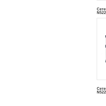
Сете
N52
Сете
N52