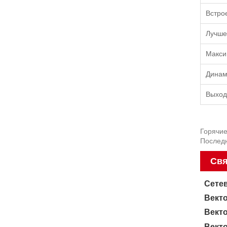
Встро
Лучше
Макси
Динам
Выход
Горячие
Послед
Свя
Сете
Вект
Вект
Вект