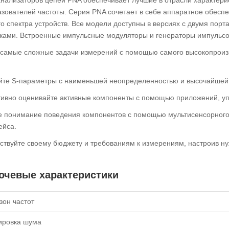
зователей частоты. Серия PNA сочетает в себе аппаратное обеспе
о спектра устройств. Все модели доступны в версиях с двумя порт
ками. Встроенные импульсные модуляторы и генераторы импульс
самые сложные задачи измерений с помощью самого высокопроизв
те S-параметры с наименьшей неопределенностью и высочайшей 
вно оценивайте активные компоненты с помощью приложений, у
е понимание поведения компонентов с помощью мультисенсорного 
ейса.
ствуйте своему бюджету и требованиям к измерениям, настроив н
ючевые характеристики
зон частот
ировка шума