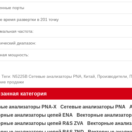
енные порты
е время развертки в 201 точку
мальная частота:
ический диапазон:
ная мощность:
 Теги: N5225B Сетевые анализаторы PNA, Китай, Производители, 
ние продажи
занная категория
вые анализаторы PNA-X
Сетевые анализаторы PNA
орные анализаторы цепей ENA
Векторные анализато
орные анализаторы цепей R&S ZVA
Векторные анализ
орные анализаторы цепей R&S ZND
Векторные анали