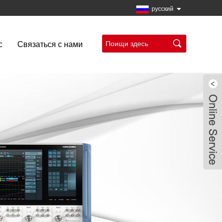
русский
с
Связаться с нами