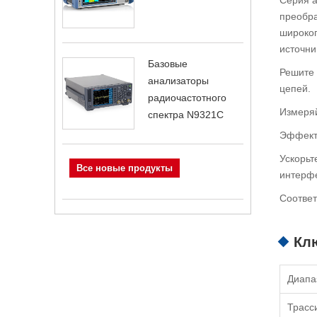
преобра
широког
источни
Базовые
Решите 
анализаторы
цепей.
радиочастотного
Измеряй
спектра N9321C
Эффекти
Ускорьт
Все новые продукты
интерф
Соответ
Кл
Диапа
Трасс