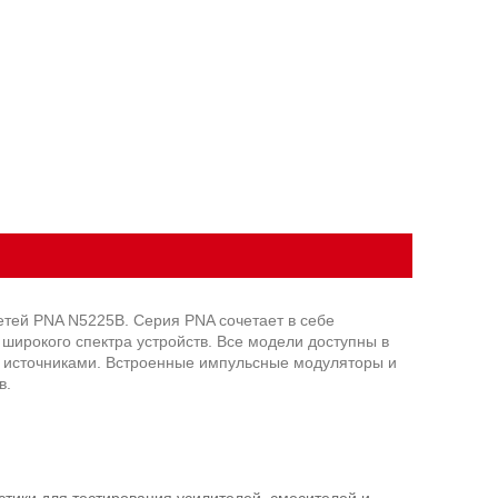
етей PNA N5225B. Серия PNA сочетает в себе
широкого спектра устройств. Все модели доступны в
я источниками. Встроенные импульсные модуляторы и
в.
тики для тестирования усилителей, смесителей и