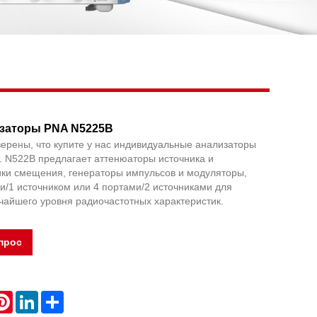
Live
заторы PNA N5225B
ерены, что купите у нас индивидуальные анализаторы
. N522B предлагает аттенюаторы источника и
ики смещения, генераторы импульсов и модуляторы,
и/1 источником или 4 портами/2 источниками для
чайшего уровня радиочастотных характеристик.
прос
atsApp
Pinterest
LinkedIn
Share