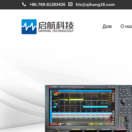
+86-769-81283426
hlx@qihang18.com
Дом
О на