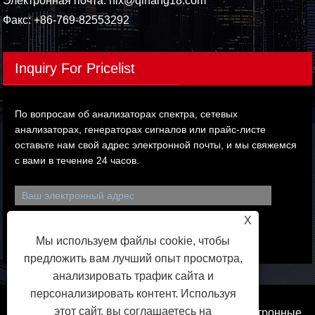
Электронная почта:
hlx@qihang18.com
Факс: +86-769-82553292
Inquiry For Pricelist
По вопросам об анализаторах спектра, сетевых
анализаторах, генераторах сигналов или прайс-листе
оставьте нам свой адрес электронной почты, и мы свяжемся
с вами в течение 24 часов.
X
Мы используем файлы cookie, чтобы
предложить вам лучший опыт просмотра,
анализировать трафик сайта и
персонализировать контент. Используя
этот сайт, вы соглашаетесь на
Авторские права © 2023 Дунгуань Цихан Электронные