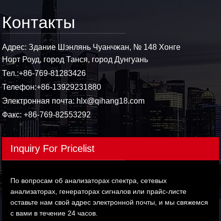
Контакты
Адрес: Здание Шэнлянь Чуанчжан, № 148 Хонге
Норт Роуд, город Танся, город Дунгуань
Тел.:
+86-769-81283426
Телефон:
+86-13929231880
Электронная почта:
hlx@qihang18.com
Факс: +86-769-82553292
Inquiry For Pricelist
По вопросам об анализаторах спектра, сетевых
анализаторах, генераторах сигналов или прайс-листе
оставьте нам свой адрес электронной почты, и мы свяжемся
с вами в течение 24 часов.