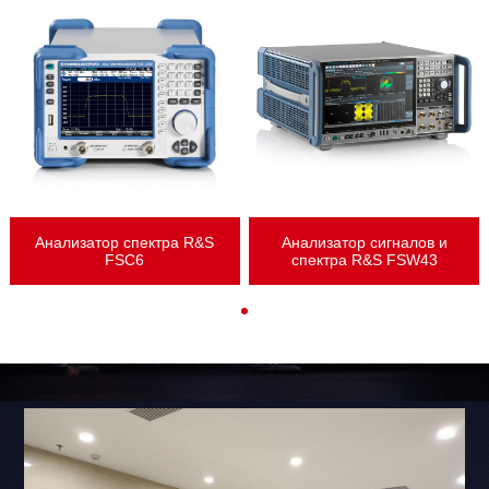
Анализатор спектра R&S
Анализатор сигналов и
FSC6
спектра R&S FSW43