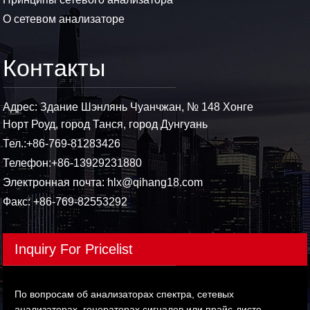
О сетевом анализаторе
Контакты
Адрес: Здание Шэнлянь Чуанчжан, № 148 Хонге
Норт Роуд, город Танся, город Дунгуань
Тел.:
+86-769-81283426
Телефон:
+86-13929231880
Электронная почта:
hlx@qihang18.com
Факс: +86-769-82553292
Inquiry For Pricelist
По вопросам об анализаторах спектра, сетевых
анализаторах, генераторах сигналов или прайс-листе