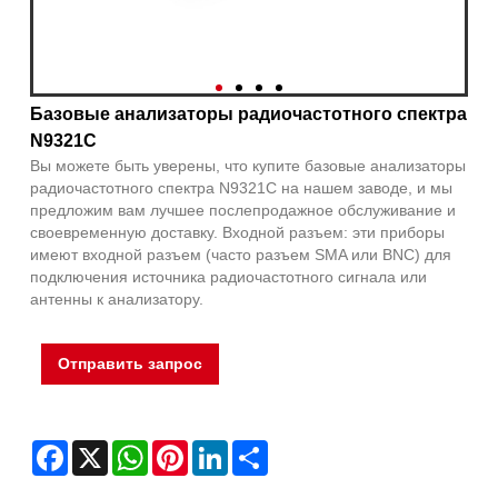
Базовые анализаторы радиочастотного спектра
N9321C
Вы можете быть уверены, что купите базовые анализаторы
радиочастотного спектра N9321C на нашем заводе, и мы
предложим вам лучшее послепродажное обслуживание и
своевременную доставку. Входной разъем: эти приборы
имеют входной разъем (часто разъем SMA или BNC) для
подключения источника радиочастотного сигнала или
антенны к анализатору.
Отправить запрос
Facebook
X
WhatsApp
Pinterest
LinkedIn
Share