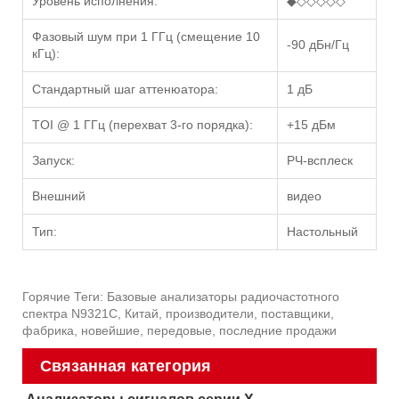
Уровень исполнения:
◆◇◇◇◇◇
Фазовый шум при 1 ГГц (смещение 10
-90 дБн/Гц
кГц):
Стандартный шаг аттенюатора:
1 дБ
TOI @ 1 ГГц (перехват 3-го порядка):
+15 дБм
Запуск:
РЧ-всплеск
Внешний
видео
Тип:
Настольный
Горячие Теги: Базовые анализаторы радиочастотного
спектра N9321C, Китай, производители, поставщики,
фабрика, новейшие, передовые, последние продажи
Связанная категория