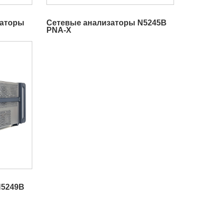
заторы
Сетевые анализаторы N5245B
PNA-X
N5249B