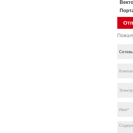
Вект
Порт
Отп
Пожалу