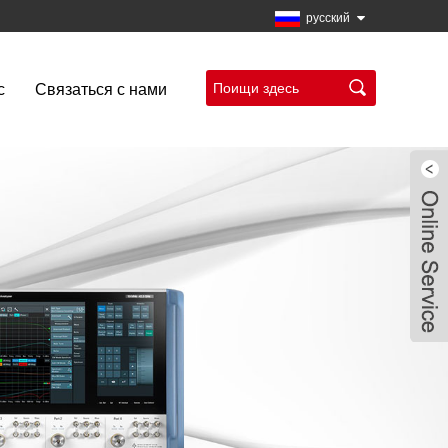
русский
с
Связаться с нами