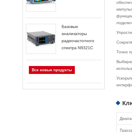
обеспеч
импульс
функции
подключ
Базовые
Упрости
анализаторы
радиочастотного
Сократи
спектра N9321C
Точно п
Выбирай
использ
Все новые продукты
Ускорьт
интерф
Кл
Диапа
Трасс