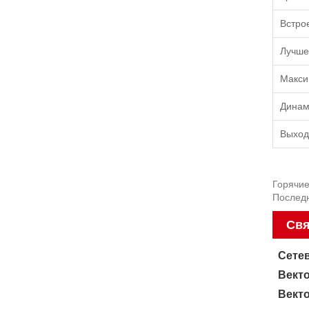
Встро
Лучше
Макси
Динам
Выход
Горячие
Послед
Свя
Сете
Вект
Вект