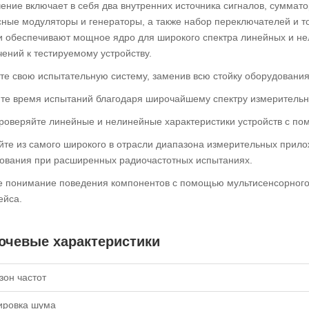
ение включает в себя два внутренних источника сигналов, суммат
ные модуляторы и генераторы, а также набор переключателей и то
 обеспечивают мощное ядро ​​для широкого спектра линейных и 
ений к тестируемому устройству.
те свою испытательную систему, заменив всю стойку оборудовани
те время испытаний благодаря широчайшему спектру измеритель
роверяйте линейные и нелинейные характеристики устройств с п
те из самого широкого в отрасли диапазона измерительных прилож
ования при расширенных радиочастотных испытаниях.
е понимание поведения компонентов с помощью мультисенсорного 
ейса.
ючевые характеристики
зон частот
ировка шума