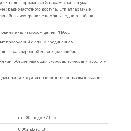
ор сигналов, приемники S-параметров и шума,
чек радиочастотного доступа. Эти аппаратные
нелинейных измерений с помощью одного набора
я одним анализатором цепей PNA-X.
ных приложений с одним соединением.
омощью расширенной коррекции ошибок.
ений, обеспечивающих скорость, точность и простоту
дисплея и интуитивно понятного пользовательского
от 900 Гц до 67 ГГц
0,002 дБ (СКЗ)