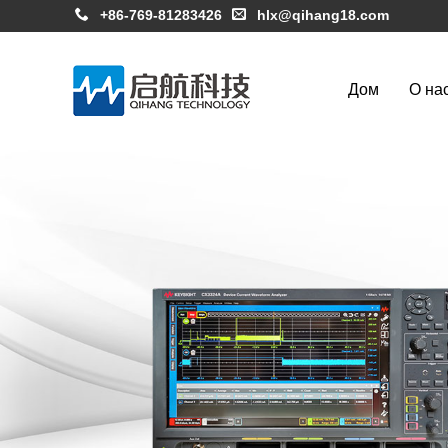
+86-769-81283426
hlx@qihang18.com
Дом
О на