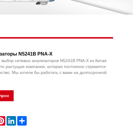
Live
заторы N5241B PNA-X
 выбор сетевых анализаторов N5241B PNA-X из Китая
Это растущая компания, которая постоянно стремится
ество. Мы хотели бы работать с вами на долгосрочной
прос
atsApp
Pinterest
LinkedIn
Share