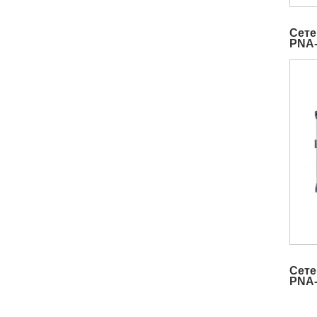
Сете
PNA
Сете
PNA