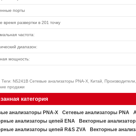
енные порты
е время развертки в 201 точку
мальная частота:
ический диапазон:
ная мощность:
 Теги: N5241B Сетевые анализаторы PNA-X, Китай, Производители
ние продажи
занная категория
вые анализаторы PNA-X
Сетевые анализаторы PNA
орные анализаторы цепей ENA
Векторные анализато
орные анализаторы цепей R&S ZVA
Векторные анализ