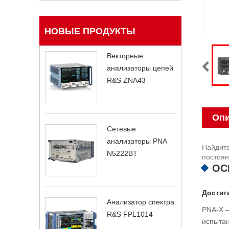
НОВЫЕ ПРОДУКТЫ
Векторные
анализаторы цепей
R&S ZNA43
Опи
Сетевые
анализаторы PNA
Найдите
N5222BT
постоян
ОС
Достиг
Анализатор спектра
PNA-X —
R&S FPL1014
испытан