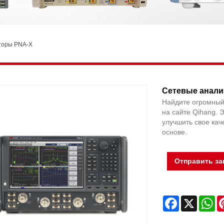
торы PNA-X
Сетевые анали
Найдите огромный
на сайте Qihang. 
улучшить свое кач
основе.
Отправить за
Facebook
X
Wh